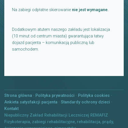
Na zabiegi odpłatne skierowanie
nie jest wymagane.
Dodatkowym atutem naszego zakładu jest lokalizacja
(10 minut od centrum miasta) gwarantująca łatwy
dojazd pacjenta – komunikacją publiczną lub
samochodem.
Strona główna
·
Polityka prywatności
·
Polityka cookies
·
Ankieta satysfakcji pacjenta
·
Standardy ochrony dzieci
·
Kontakt
Niepubliczny Zakład Rehabilitacji Leczniczej REMAFIZ
Fizykoterapia, zabiegi rehabilitacyjne, rehabilitacja, prądy,