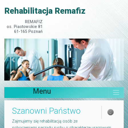
Rehabilitacja Remafiz
REMAFIZ
os. Piastowskie 81
61-165 Poznań
Poprzedni
Nastep
Menu
Szanowni Państwo
Zajmujemy się rehabilitacją osób ze
schorzeniami narządu ruchu o charakterze urazowym,